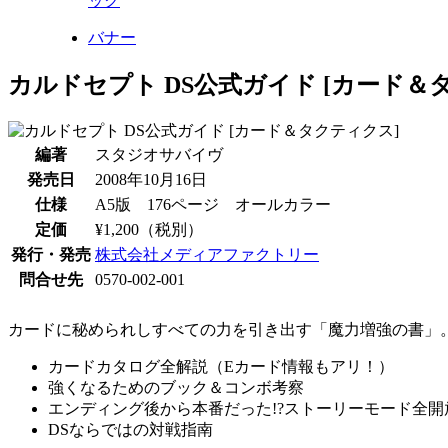
ック
バナー
カルドセプト DS公式ガイド [カード＆
編著
スタジオサバイヴ
発売日
2008年10月16日
仕様
A5版 176ページ オールカラー
定価
¥1,200（税別）
発行・発売
株式会社メディアファクトリー
問合せ先
0570-002-001
カードに秘められしすべての力を引き出す「魔力増強の書」
カードカタログ全解説（Eカード情報もアリ！）
強くなるためのブック＆コンボ考察
エンディング後から本番だった!?ストーリーモード全開
DSならではの対戦指南