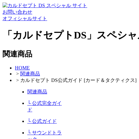
お問い合わせ
オフィシャルサイト
「カルドセプトDS」スペシャ
関連商品
HOME
>
関連商品
> カルドセプト DS公式ガイド [カード＆タクティクス]
関連商品
└ 公式完全ガイ
ド
└ 公式ガイド
└ サウンドトラ